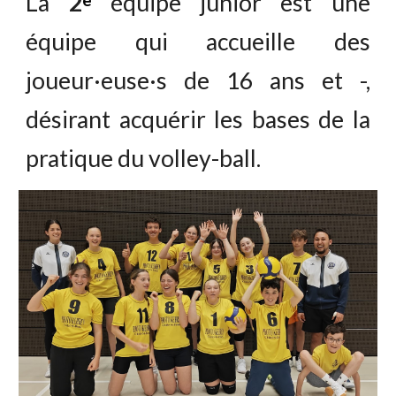
La
2
équipe junior est une
équipe qui accueille des
joueu
r
·euse·
s
de 1
6
ans et -,
désirant acquérir l
es bases de la
pratique du volley-ball.