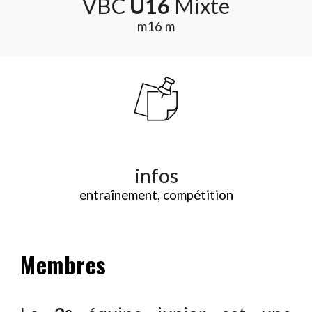
VBC
U
16
Mixte
m1
6
m
infos
entraînement, compétition
Membres
e