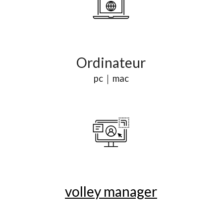
O
rdinateur
pc｜mac
volley manager