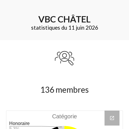
VBC CHÂTEL
statistiques
du
1
1
juin 202
6
136 membres