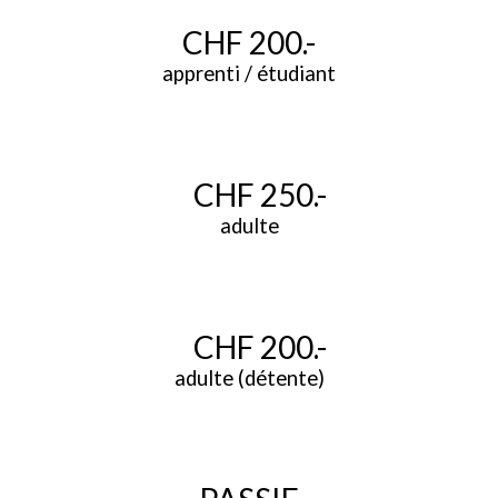
CHF
200
.-
a
pprenti /
é
tudiant
CHF 2
5
0.-
a
dulte
CHF 200.-
adulte (détente)