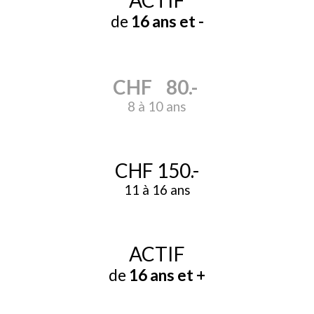
ACTIF
de
16 ans et
-
CHF 80.-
8 à
10 ans
CHF 1
50
.-
11 à
16 ans
ACTIF
de
16 ans et
+