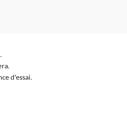
s.
era.
nce d'essai.