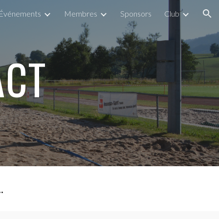
Événements
Membres
Sponsors
Club
ion
ACT
.