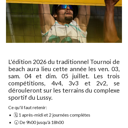
L'édition 202
6
du traditionnel Tournoi de
beach aura lieu cette année les ven.
03
,
sam.
04
et dim.
05
jui
llet
. Les trois
compétitions, 4v4, 3v3 et 2v2, se
déroul
eront
sur les terrains
du complexe
sportif du Lussy.
Ce qu'il faut retenir:
🗓️ 1 après-midi et 2 journées complètes
🕢 De 9h00 jusqu'à 18h00