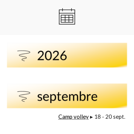
Camp volley
▸ 1
8
-
20
sept.