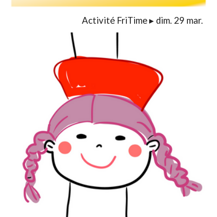
Activité Fri
T
ime
▸ dim
.
29
mar.