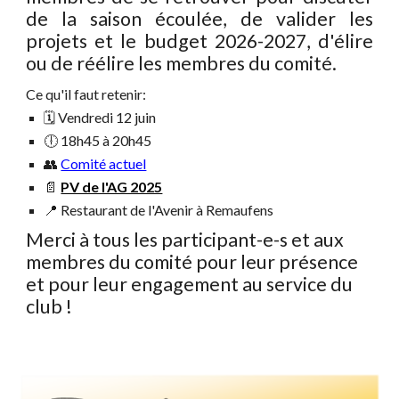
de
la saison
écoulée, de valider les
projets et le budget 202
6
-202
7
, d'élire
ou de réélire les membres du comité.
Ce qu'il faut retenir:
🗓️
Vendredi 12
juin
🕕 18h
45
à 20h
45
👥
Comité actuel
📄
PV de l'AG 2025
📍
Restaurant de l'Avenir à Remaufens
Merci à tous les participant-e-s et aux
membres du comité pour leur présence
et pour leur engagement au service du
club !