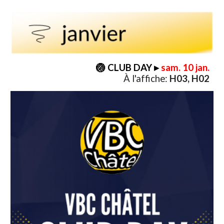
🏐 CLUB DAY
▸
sam. 10 jan.
À l'affiche:
H03, H02