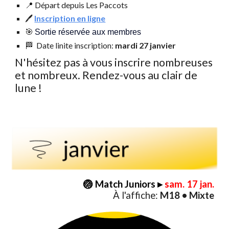
📍
D
épart depuis Les Paccots
🖊️
Inscription en ligne
🎯
Sortie réservée aux membres
🏁
D
ate linite inscription:
mardi
27
janvier
N'hésitez pas à vous inscrire nombreuses
et nombreux. Rendez-vous au clair de
lune !
🏐
Match Juniors
▸
sam. 1
7
jan.
À l'affiche:
M18 • Mixte