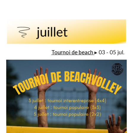
Tournoi de beach
▸
03
-
05
ju
l
.