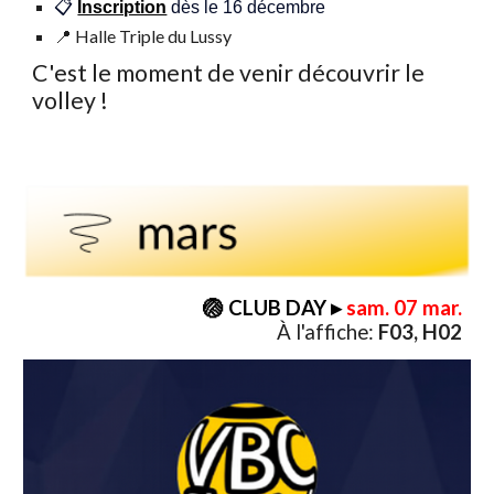
📋
Inscription
dès le 16 décembre
📍 Halle Triple du Lussy
C'est le moment de venir découvrir le
volley
!
🏐 CLUB DAY
▸
sam. 07 mar.
À l'affiche:
F03, H02