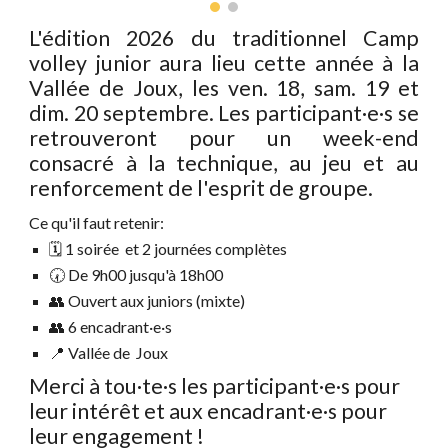
L'édition 202
6
du traditionnel Camp
volley junior
aura lieu
cette année à
la
Vallée de Joux
, les ven.
18
, sam. 1
9
et
dim.
20
septembre. Les participant·e·s se
retrouv
eront
pour un week-end
consacré à la technique, au jeu et au
renforcement de l'esprit de groupe.
Ce qu'il faut retenir:
🗓️ 1 soirée et 2 journées complètes
🕢 De 9h00 jusqu'à 18h00
👥
Ouvert aux juniors
(
mixte
)
👥 6 encadrant·e·s
📍
Vallée de Joux
Merci à tou·te·s les participant·e·s pour
leur intérêt et aux encadrant·e·s
pour
leur engagement !