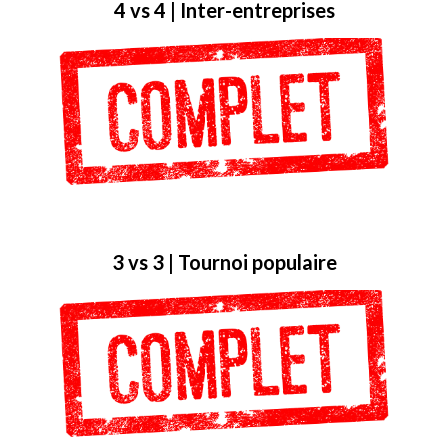
4
vs
4 | Inter-entreprises
3
vs
3 | Tournoi populaire